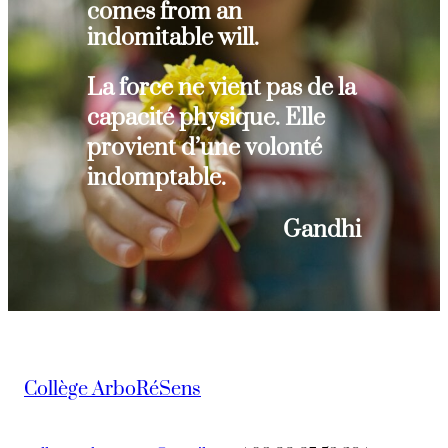
comes from an
indomitable will.
La force ne vient pas de la
capacité physique. Elle
provient d’une volonté
indomptable.
Gandhi
Collège ArboRéSens