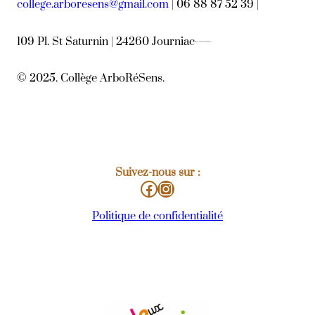
college.arboresens@gmail.com
| 06 88 87 52 39 |
109 Pl. St Saturnin | 24260 Journiac
109, place Saint-Saturnin 24260 Journiac
© 2025. Collège ArboRéSens.
Suivez-nous sur :
Facebook
https://www.instagram.com/college_arboresens/?igsh=cmZ4bGx1bGljMGc5
Politique de confidentialité